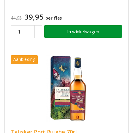
39,95
44,95
per fles
In winkelwagen
Aanbieding
Talisker Port Ruighe 70cl