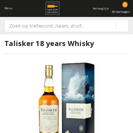
0
Menu
Verlanglijst
Winkelwagen
Talisker 18 years Whisky