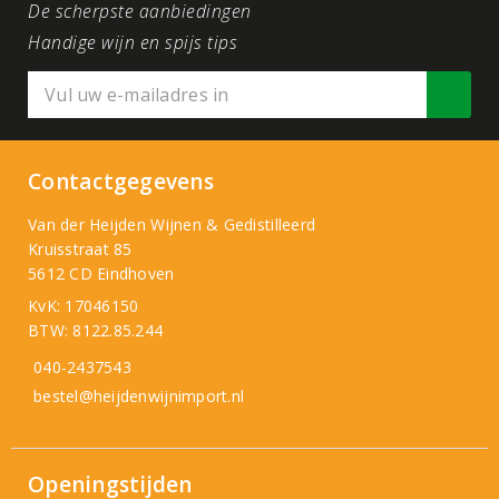
De scherpste aanbiedingen
Handige wijn en spijs tips
Contactgegevens
Van der Heijden Wijnen & Gedistilleerd
Kruisstraat 85
5612 CD Eindhoven
KvK: 17046150
BTW: 8122.85.244
040-2437543
bestel@heijdenwijnimport.nl
Openingstijden