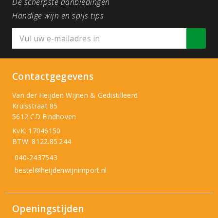
De scherpste aanbiedingen
Handige wijn en spijs tips
Contactgegevens
Van der Heijden Wijnen & Gedistilleerd
Kruisstraat 85
5612 CD Eindhoven
KvK: 17046150
BTW: 8122.85.244
040-2437543
bestel@heijdenwijnimport.nl
Openingstijden