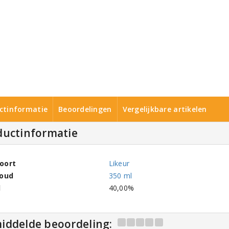
ctinformatie
Beoordelingen
Vergelijkbare artikelen
ductinformatie
oort
Likeur
houd
350 ml
l
40,00%
iddelde beoordeling: