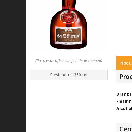
(Ga over de afbeelding om in te zoomen)
Produ
Flesinhoud: 350 ml
Pro
Dranks
Flesin
Alcoho
Gem