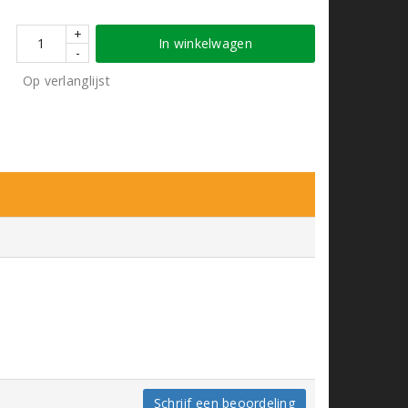
+
In winkelwagen
-
Op verlanglijst
Schrijf een beoordeling