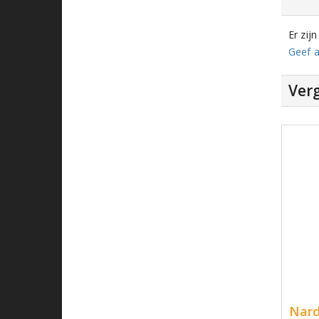
Er zij
Geef a
Verg
Nard