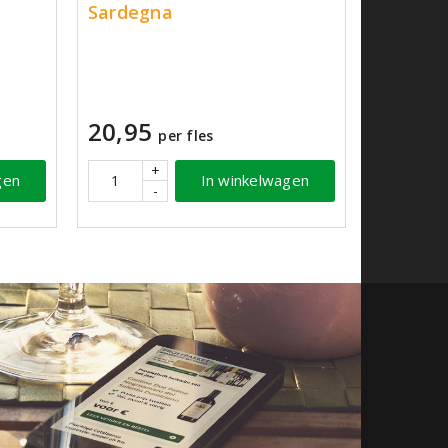
Sardegna
20,95
per fles
+
gen
In winkelwagen
-