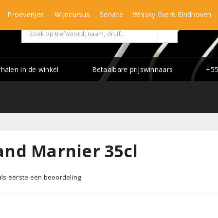
Proeverijen
Wijncursus
Service
Whisky Event Eindhoven
fhalen in de winkel
Betaalbare prijswinnaars
+55
and Marnier 35cl
 als eerste een beoordeling