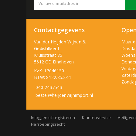
Contactgegevens
Open
Van der Heijden Wijnen &
Maand
Gedistilleerd
Dinsda
Kruisstraat 85
Woens
5612 CD Eindhoven
Donder
Vrijdag
KvK: 17046150
Zaterd
BTW: 8122.85.244
Zondag
040-2437543
bestel@heijdenwijnimport.nl
Inloggen of registreren
Klantenservice
Veilig wi
Herroepingsrecht