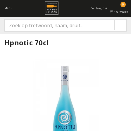
0
Menu
Verlanglijst
Winkelwagen
Hpnotic 70cl