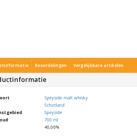
ctinformatie
Beoordelingen
Vergelijkbare artikelen
ductinformatie
oort
Speyside malt whisky
Schotland
mstgebied
Speyside
houd
700 ml
l
40,00%