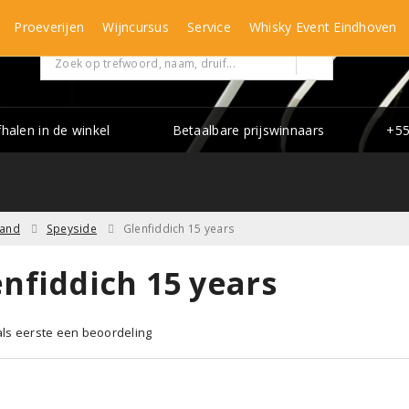
Proeverijen
Wijncursus
Service
Whisky Event Eindhoven
fhalen in de winkel
Betaalbare prijswinnaars
+55
land
Speyside
Glenfiddich 15 years
nfiddich 15 years
 als eerste een beoordeling