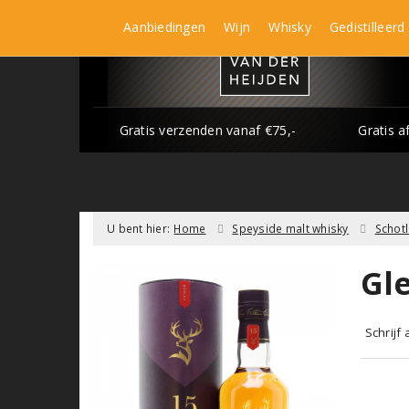
Aanbiedingen
Wijn
Whisky
Gedistilleerd
Gratis verzenden vanaf €75,-
Gratis a
U bent hier:
Home
Speyside malt whisky
Schot
Gle
Schrijf