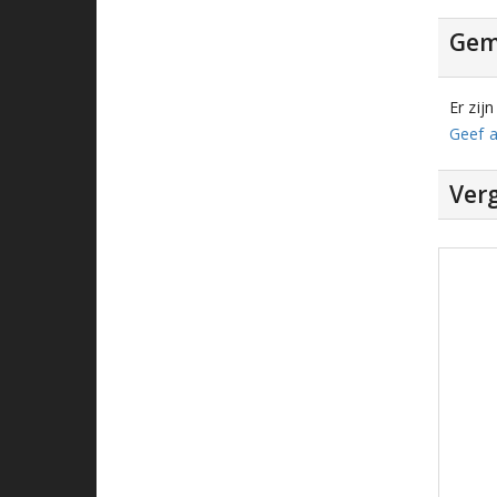
Gem
Er zij
Geef a
Verg