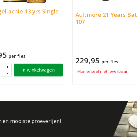
gellachie 13 yrs Single
Aultmore 21 Years Ba
107
95
per fles
229,95
per fles
+
In winkelwagen
Momenteel niet leverbaar
-
n en mooiste proeverijen!