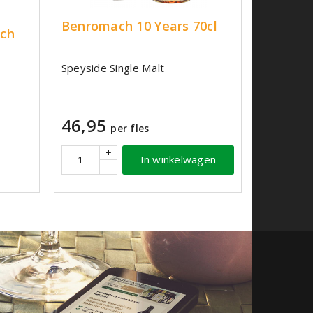
Benromach 10 Years 70cl
tch
Speyside Single Malt
46,95
per fles
+
In winkelwagen
-