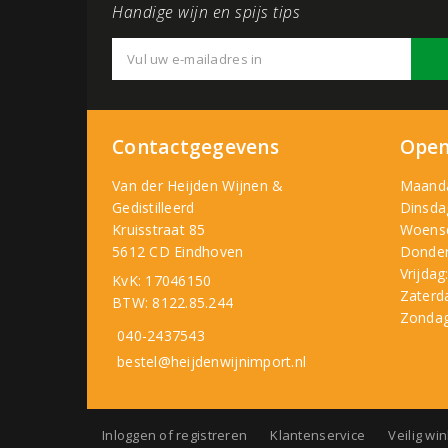
Handige wijn en spijs tips
Contactgegevens
Open
Van der Heijden Wijnen &
Maand
Gedistilleerd
Dinsda
Kruisstraat 85
Woens
5612 CD Eindhoven
Donder
Vrijdag
KvK: 17046150
Zaterd
BTW: 8122.85.244
Zondag
040-2437543
bestel@heijdenwijnimport.nl
Inloggen of registreren
Klantenservice
Veilig wi