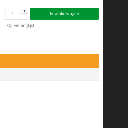
+
In winkelwagen
-
Op verlanglijst