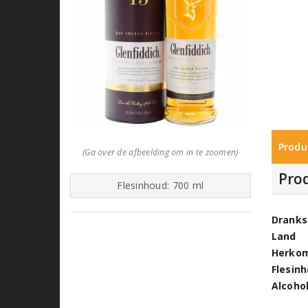
Produ
(Ga over de afbeelding om in te zoomen)
Pro
Flesinhoud: 700 ml
Dranks
Land
Herko
Flesin
Alcoho