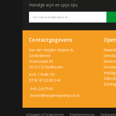
Handige wijn en spijs tips
Contactgegevens
Open
Van der Heijden Wijnen &
Maand
Gedistilleerd
Dinsda
Kruisstraat 85
Woens
5612 CD Eindhoven
Donder
Vrijdag
KvK: 17046150
Zaterd
BTW: 8122.85.244
Zondag
040-2437543
bestel@heijdenwijnimport.nl
Inloggen of registreren
Klantenservice
Veilig wi