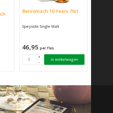
Benromach 10 Years 70cl
tch
Speyside Single Malt
46,95
per fles
+
In winkelwagen
-