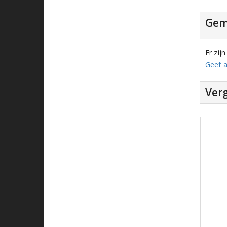
Gem
Er zij
Geef a
Verg