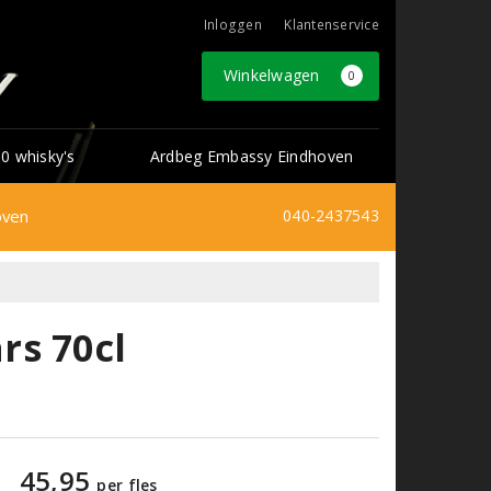
Inloggen
Klantenservice
Winkelwagen
0
0 whisky's
Ardbeg Embassy Eindhoven
oven
040-2437543
rs 70cl
45,95
per fles