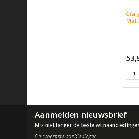
Crai
Malt
53,
Aanmelden nieuwsbrief
Mis niet langer de beste wijnaanbiedinge
De scherpste aanbiedingen