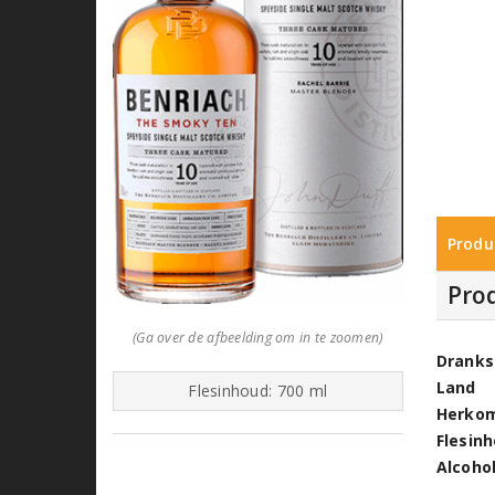
Produ
Pro
(Ga over de afbeelding om in te zoomen)
Dranks
Land
Flesinhoud: 700 ml
Herko
Flesin
Alcoho