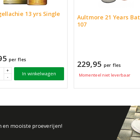
gellachie 13 yrs Single
Aultmore 21 Years Ba
107
95
per fles
229,95
per fles
+
In winkelwagen
Momenteel niet leverbaar
-
n en mooiste proeverijen!