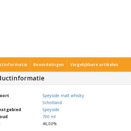
ctinformatie
Beoordelingen
Vergelijkbare artikelen
ductinformatie
oort
Speyside malt whisky
Schotland
mstgebied
Speyside
houd
700 ml
l
46,00%