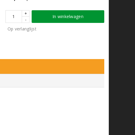
+
In winkelwagen
-
Op verlanglijst