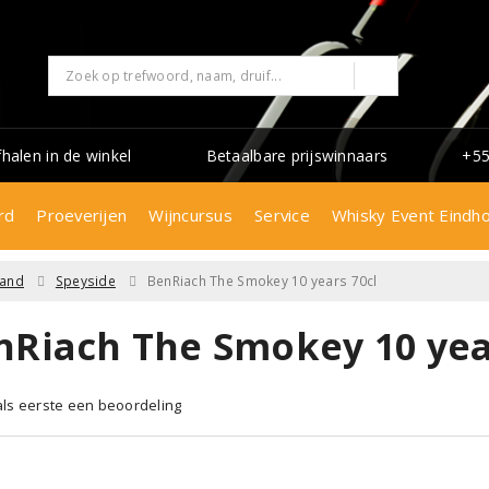
fhalen in de winkel
Betaalbare prijswinnaars
+55
rd
Proeverijen
Wijncursus
Service
Whisky Event Eindh
land
Speyside
BenRiach The Smokey 10 years 70cl
nRiach The Smokey 10 yea
 als eerste een beoordeling