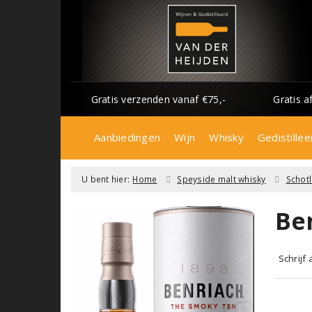
Gratis verzenden vanaf €75,-
Gratis a
Aanbiedingen
Wijn
Whisky
Gedistillee
U bent hier:
Home
Speyside malt whisky
Schot
Be
Schrijf