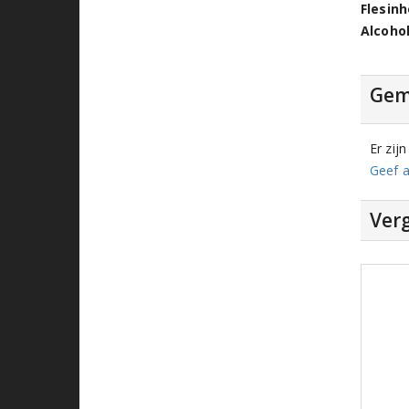
Flesin
Alcoho
Gem
Er zij
Geef a
Verg