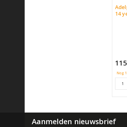
Adel
14 y
115
Nog 1
Aanmelden nieuwsbrief