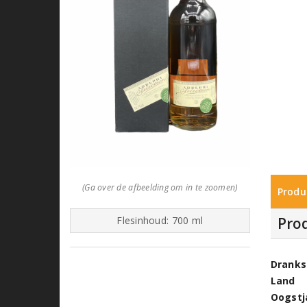
(Ga over de afbeelding om in te zoomen)
Produ
Pro
Flesinhoud: 700 ml
Dranks
Land
Oogstj