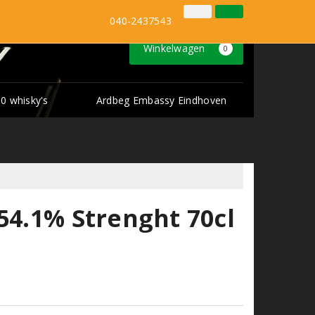
Inloggen
Klantenservice
040-2437543
Winkelwagen
0
0 whisky's
Ardbeg Embassy Eindhoven
54.1% Strenght 70cl