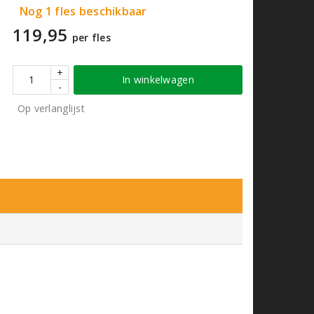
Nog 1 fles beschikbaar
119,95
per fles
+
In winkelwagen
-
Op verlanglijst