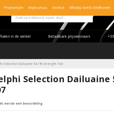
Proeverijen
Wijncursus
Service
Whisky Event Eindhoven
fhalen in de winkel
Betaalbare prijswinnaars
+55
hi Selection Dailuaine 54.1% Strenght 70cl
lphi Selection Dailuaine 
07
 als eerste een beoordeling