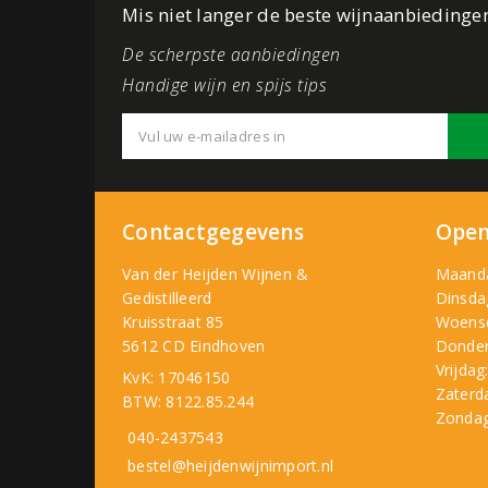
Mis niet langer de beste wijnaanbiedinge
De scherpste aanbiedingen
Handige wijn en spijs tips
Contactgegevens
Open
Van der Heijden Wijnen &
Maand
Gedistilleerd
Dinsda
Kruisstraat 85
Woens
5612 CD Eindhoven
Donder
Vrijdag
KvK: 17046150
Zaterd
BTW: 8122.85.244
Zondag
040-2437543
bestel@heijdenwijnimport.nl