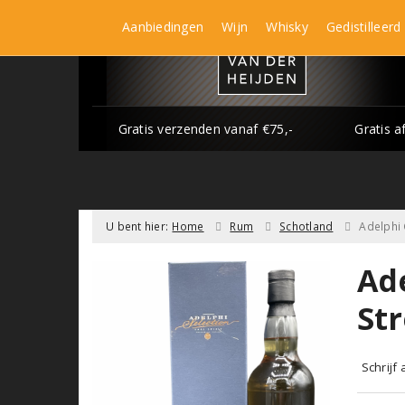
Aanbiedingen
Wijn
Whisky
Gedistilleerd
Gratis verzenden vanaf €75,-
Gratis a
U bent hier:
Home
Rum
Schotland
Adelphi 
Ad
St
Schrijf