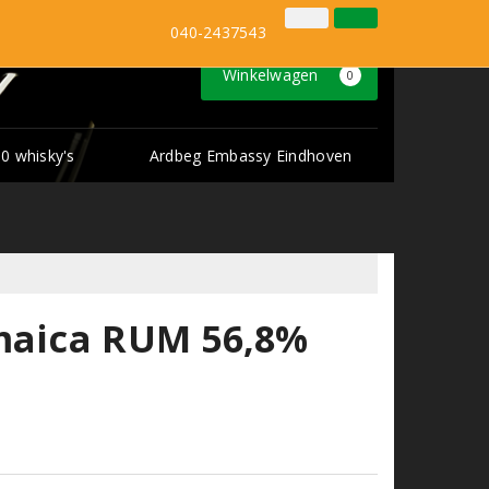
Inloggen
Klantenservice
040-2437543
Winkelwagen
0
0 whisky's
Ardbeg Embassy Eindhoven
amaica RUM 56,8%