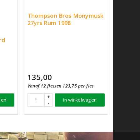
Thompson Bros Monymusk
27yrs Rum 1998
rd
135,00
Vanaf 12 flessen 123,75 per fles
+
gen
In winkelwagen
-