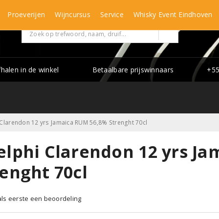
Proeverijen
Wijncursus
Service
Whisky Event Eindhoven
fhalen in de winkel
Betaalbare prijswinnaars
+55
Clarendon 12 yrs Jamaica RUM 56,8% Strenght 70cl
elphi Clarendon 12 yrs J
renght 70cl
 als eerste een beoordeling