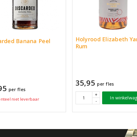
Holyrood Elizabeth Ya
arded Banana Peel
Rum
35,95
per fles
95
per fles
+
In winkelwa
teel niet leverbaar
-