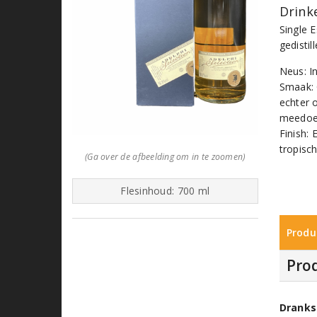
Drinke
Single 
gedistil
Neus: I
Smaak: 
echter 
meedoe
Finish:
tropisch
(Ga over de afbeelding om in te zoomen)
Flesinhoud: 700 ml
Produ
Pro
Dranks