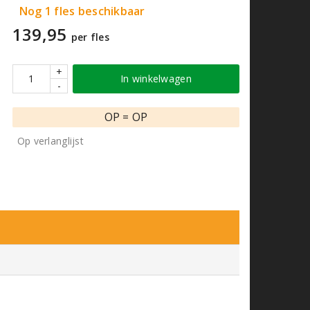
Nog 1 fles beschikbaar
139,95
per fles
+
In winkelwagen
-
OP = OP
Op verlanglijst