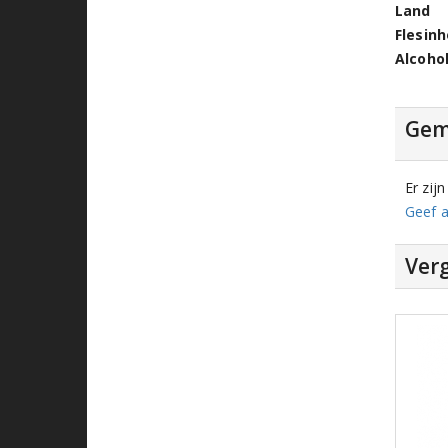
Land
Flesin
Alcoho
Gem
Er zij
Geef a
Verg