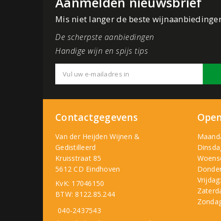
Aanmelden nieuwsbrief
Mis niet langer de beste wijnaanbiedinge
De scherpste aanbiedingen
Handige wijn en spijs tips
Contactgegevens
Open
Van der Heijden Wijnen &
Maand
Gedistilleerd
Dinsda
Kruisstraat 85
Woens
5612 CD Eindhoven
Donder
Vrijdag
KvK: 17046150
Zaterd
BTW: 8122.85.244
Zondag
040-2437543