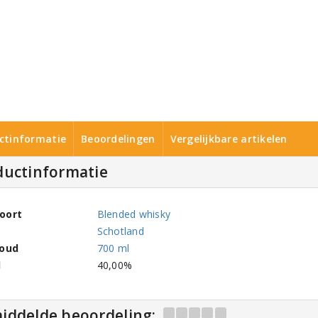
ctinformatie
Beoordelingen
Vergelijkbare artikelen
ductinformatie
oort
Blended whisky
Schotland
houd
700 ml
l
40,00%
iddelde beoordeling: