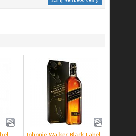
Schrijf een beoordeling
bel
Johnnie Walker Black Label