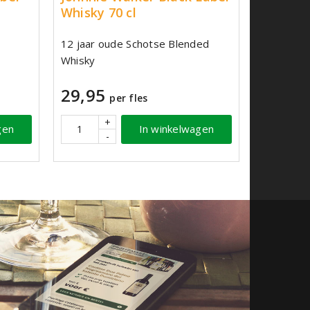
Whisky 70 cl
12 jaar oude Schotse Blended
Whisky
29,95
per fles
+
gen
In winkelwagen
-