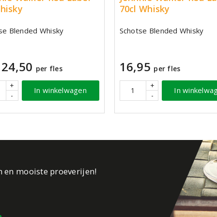
hisky
70cl Whisky
se Blended Whisky
Schotse Blended Whisky
24,50
16,95
per fles
per fles
+
+
In winkelwagen
In winkelwa
-
-
n en mooiste proeverijen!