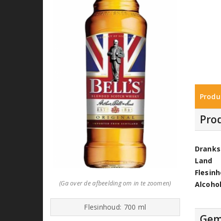
Produ
Pro
Dranks
Land
Flesin
(Ga over de afbeelding om in te zoomen)
Alcoho
Flesinhoud: 700 ml
Gem