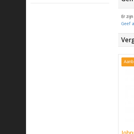
Er zij
Geef a
Verg
Aanb
John