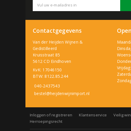
Contactgegevens
Open
Van der Heijden Wijnen &
Maand
Gedistilleerd
Dinsda
Kruisstraat 85
Woens
5612 CD Eindhoven
Donder
Vrijdag
KvK: 17046150
Zaterd
BTW: 8122.85.244
Zondag
040-2437543
bestel@heijdenwijnimport.nl
Inloggen of registreren
Klantenservice
Veilig wi
Herroepingsrecht