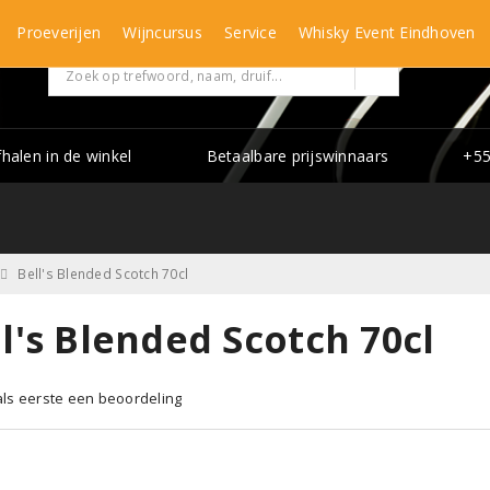
Proeverijen
Wijncursus
Service
Whisky Event Eindhoven
fhalen in de winkel
Betaalbare prijswinnaars
+55
Bell's Blended Scotch 70cl
l's Blended Scotch 70cl
 als eerste een beoordeling