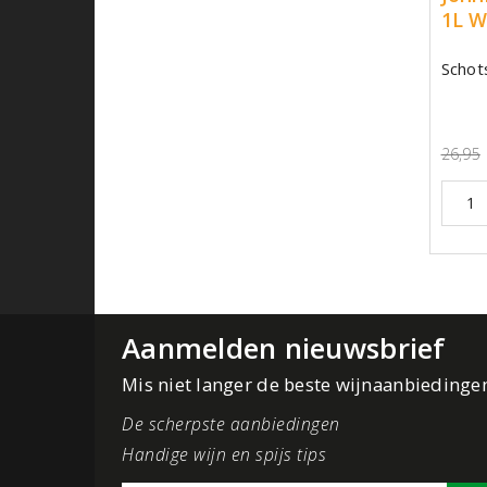
1L W
Schot
26,95
Aanmelden nieuwsbrief
Mis niet langer de beste wijnaanbiedinge
De scherpste aanbiedingen
Handige wijn en spijs tips