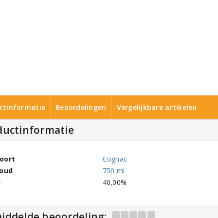
ctinformatie
Beoordelingen
Vergelijkbare artikelen
ductinformatie
oort
Cognac
houd
750 ml
l
40,00%
iddelde beoordeling: