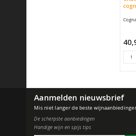
cogn
Cogn
40,
Aanmelden nieuwsbrief
Mis niet langer de beste wijnaanbiedinge
De scherpste aanbiedingen
Handige wijn en spijs tips