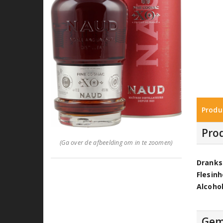
Produ
Pro
(Ga over de afbeelding om in te zoomen)
Dranks
Flesin
Alcoho
Gem