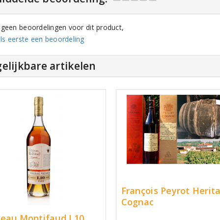
n geen beoordelingen voor dit product,
ls eerste een beoordeling
elijkbare artikelen
François Peyrot Herit
Cognac
eau Montifaud L10