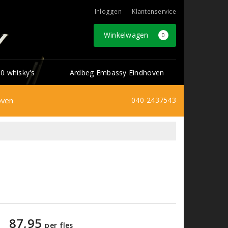
Inloggen
Klantenservice
Winkelwagen
0
0 whisky's
Ardbeg Embassy Eindhoven
oven
040-2437543
87,95
per fles