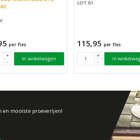
LOT 61
ac
ac
95
115,95
per fles
per fles
+
+
In winkelwagen
In winkelwa
-
-
n en mooiste proeverijen!