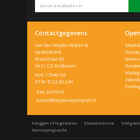
Contactgegevens
Open
Van der Heijden Wijnen &
Maand
Gedistilleerd
Dinsda
Kruisstraat 85
Woens
5612 CD Eindhoven
Donder
Vrijdag
KvK: 17046150
Zaterd
BTW: 8122.85.244
Zondag
040-2437543
bestel@heijdenwijnimport.nl
Inloggen of registreren
Klantenservice
Veilig wi
Herroepingsrecht