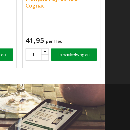
Cognac
41,95
per fles
+
gen
In winkelwagen
-