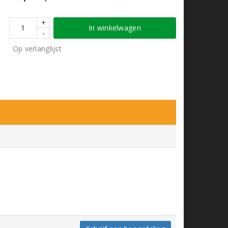
+
In winkelwagen
-
Op verlanglijst