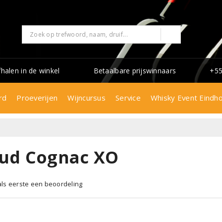
fhalen in de winkel
Betaalbare prijswinnaars
+55
rd
Proeverijen
Wijncursus
Service
Whisky Event Eindh
ud Cognac XO
 als eerste een beoordeling