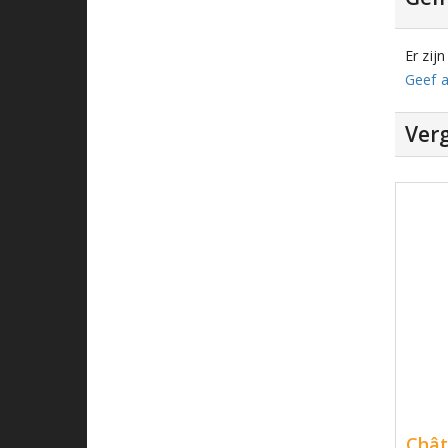
Er zij
Geef a
Verg
Chât