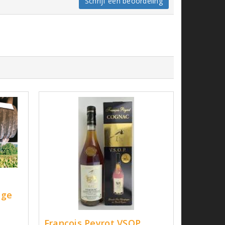
Schrijf een beoordeling
age
François Peyrot VSOP