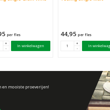
k
95
44,95
per fles
per fles
+
+
In winkelwagen
In winkelwa
-
-
n en mooiste proeverijen!