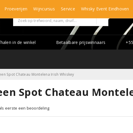
Proeverijen
Wijncursus
Service
Whisky Event Eindhoven
fhalen in de winkel
Betaalbare prijswinnaars
+55
een Spot Chateau Montelena Irish Whiskey
een Spot Chateau Montele
 als eerste een beoordeling