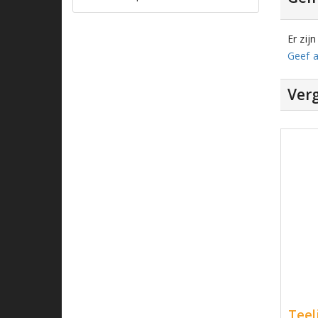
Er zij
Geef a
Verg
Teel