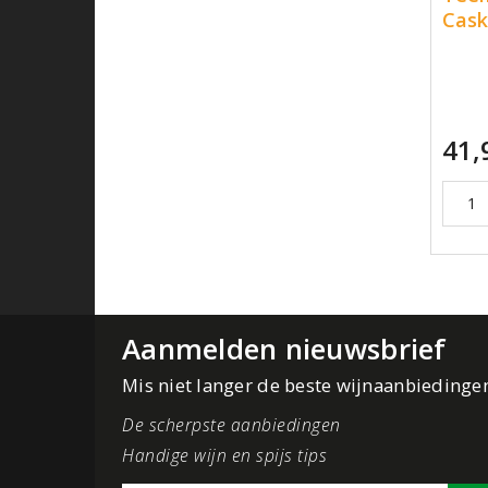
Cas
41,
Aanmelden nieuwsbrief
Mis niet langer de beste wijnaanbiedinge
De scherpste aanbiedingen
Handige wijn en spijs tips