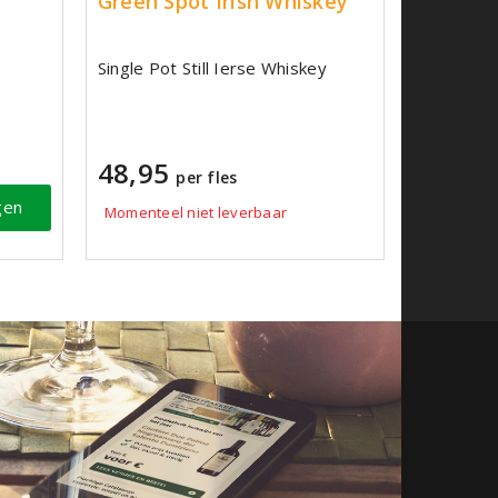
Green Spot Irish Whiskey
Single Pot Still Ierse Whiskey
48,95
per fles
gen
Momenteel niet leverbaar