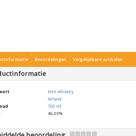
ctinformatie
Beoordelingen
Vergelijkbare artikelen
ductinformatie
oort
Irish whiskey
Ierland
houd
700 ml
l
46,00%
iddelde beoordeling: