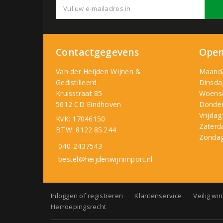
Contactgegevens
Open
Van der Heijden Wijnen &
Maand
Gedistilleerd
Dinsda
Kruisstraat 85
Woens
5612 CD Eindhoven
Donder
Vrijdag
KvK: 17046150
Zaterd
BTW: 8122.85.244
Zondag
040-2437543
bestel@heijdenwijnimport.nl
Inloggen of registreren
Klantenservice
Veilig wi
Herroepingsrecht