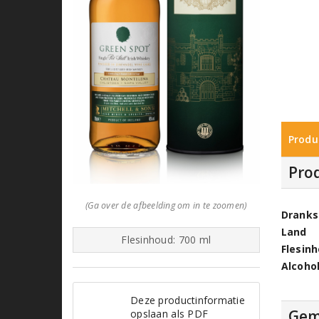
Produ
Pro
(Ga over de afbeelding om in te zoomen)
Dranks
Land
Flesinhoud: 700 ml
Flesin
Alcoho
Deze productinformatie
Gem
opslaan als PDF