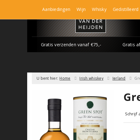
Aanbiedingen
Wijn
Whisky
Gedistilleerd
Gratis verzenden vanaf €75,-
Gratis a
U bent hier:
Home
Irish whiskey
Ierland
Gr
Gr
Schrijf