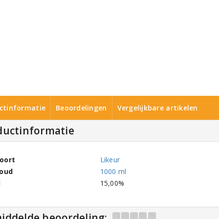
ctinformatie
Beoordelingen
Vergelijkbare artikelen
ductinformatie
oort
Likeur
houd
1000 ml
l
15,00%
iddelde beoordeling: