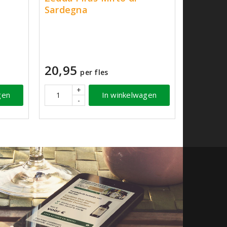
Sardegna
20,95
per fles
+
gen
In winkelwagen
-