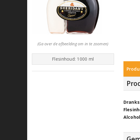
(Ga over de afbeelding om in te zoomen)
Flesinhoud: 1000 ml
Produ
Pro
Dranks
Flesin
Alcoho
Gem