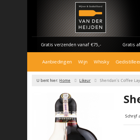
Gratis verzenden vanaf €75,-
Gratis a
Aanbiedingen
Wijn
Whisky
Gedistillee
U bent hier:
Home
Likeur
Sheridan´s Coffee La
Sh
Schrijf