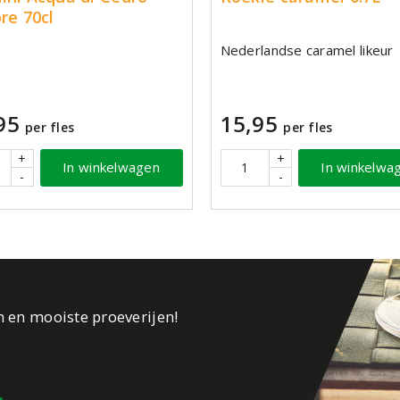
ore 70cl
Nederlandse caramel likeur
95
15,95
per fles
per fles
+
+
In winkelwagen
In winkelwa
-
-
n en mooiste proeverijen!