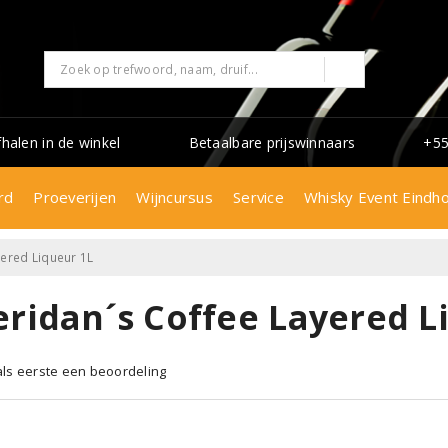
fhalen in de winkel
Betaalbare prijswinnaars
+55
rd
Proeverijen
Wijncursus
Service
Whisky Event Eindh
yered Liqueur 1L
eridan´s Coffee Layered L
 als eerste een beoordeling