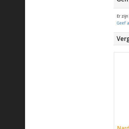
Er zij
Geef a
Verg
Nard