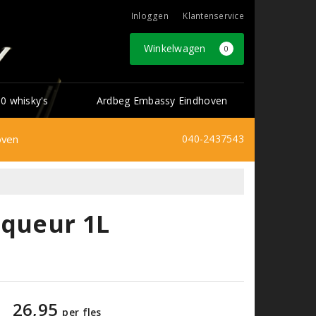
Inloggen
Klantenservice
Winkelwagen
0
0 whisky's
Ardbeg Embassy Eindhoven
oven
040-2437543
iqueur 1L
26,95
per fles