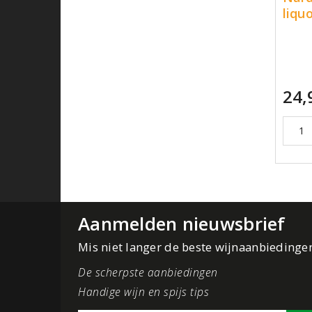
liqu
24,
Aanmelden nieuwsbrief
Mis niet langer de beste wijnaanbiedinge
De scherpste aanbiedingen
Handige wijn en spijs tips