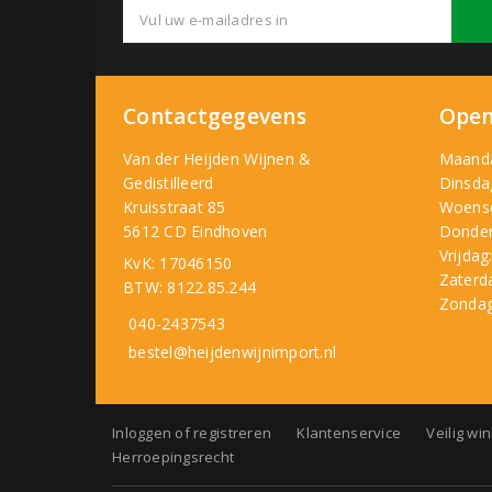
Contactgegevens
Open
Van der Heijden Wijnen &
Maand
Gedistilleerd
Dinsda
Kruisstraat 85
Woens
5612 CD Eindhoven
Donder
Vrijdag
KvK: 17046150
Zaterd
BTW: 8122.85.244
Zondag
040-2437543
bestel@heijdenwijnimport.nl
Inloggen of registreren
Klantenservice
Veilig wi
Herroepingsrecht