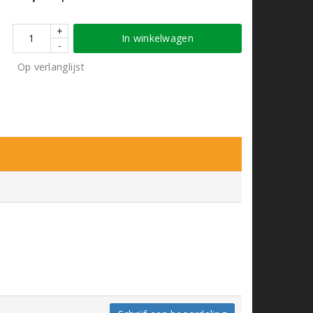
+
In winkelwagen
-
Op verlanglijst