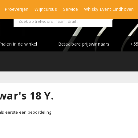
Proeverijen
Wijncursus
Service
Whisky Event Eindhoven
fhalen in de winkel
Betaalbare prijswinnaars
+55
ar's 18 Y.
 als eerste een beoordeling