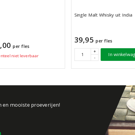
Single Malt Whisky uit India
39,95
per fles
,00
per fles
+
In winkelwa
teel niet leverbaar
-
n en mooiste proeverijen!