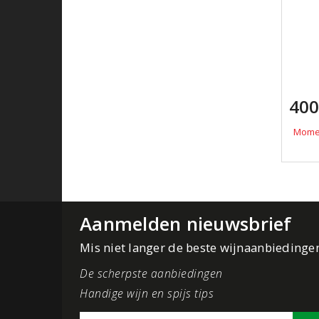
400
Momen
Aanmelden nieuwsbrief
Mis niet langer de beste wijnaanbiedinge
De scherpste aanbiedingen
Handige wijn en spijs tips