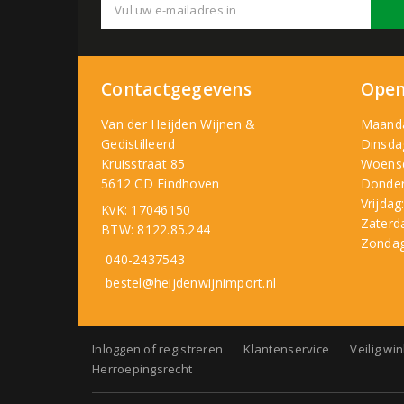
Contactgegevens
Open
Van der Heijden Wijnen &
Maand
Gedistilleerd
Dinsda
Kruisstraat 85
Woens
5612 CD Eindhoven
Donder
Vrijdag
KvK: 17046150
Zaterd
BTW: 8122.85.244
Zondag
040-2437543
bestel@heijdenwijnimport.nl
Inloggen of registreren
Klantenservice
Veilig wi
Herroepingsrecht