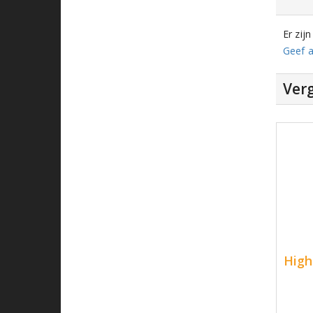
Er zij
Geef a
Verg
High