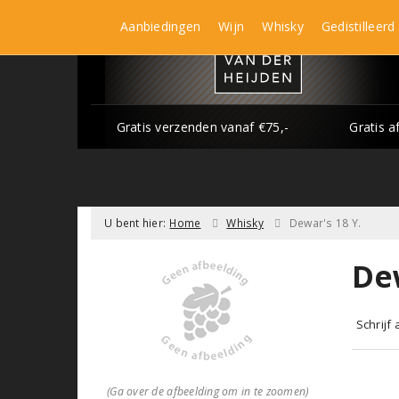
Aanbiedingen
Wijn
Whisky
Gedistilleerd
Gratis verzenden vanaf €75,-
Gratis a
U bent hier:
Home
Whisky
Dewar's 18 Y.
Dew
Schrijf
(Ga over de afbeelding om in te zoomen)