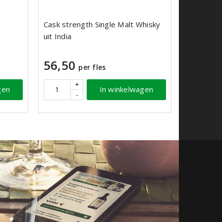
Cask strength Single Malt Whisky
uit India
56,50
per fles
+
gen
In winkelwagen
-