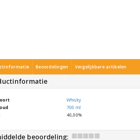
ctinformatie
Beoordelingen
Vergelijkbare artikelen
ductinformatie
oort
Whisky
houd
700 ml
l
40,00%
iddelde beoordeling: