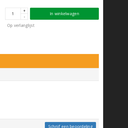
+
In winkelwagen
-
Op verlanglijst
Schrijf een beoordeling