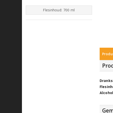
Flesinhoud: 700 ml
Produ
Pro
Dranks
Flesin
Alcoho
Gem