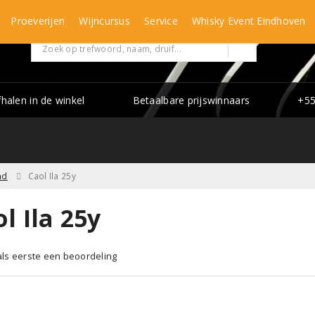
Proeverijen
Wijncursus
Service
Whisky Event Eindhoven
fhalen in de winkel
Betaalbare prijswinnaars
+55
nd
Caol Ila 25y
l Ila 25y
 als eerste een beoordeling