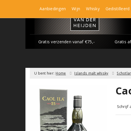
Aanbiedingen
Wijn
Whisky
Gedistilleerd
Gratis verzenden vanaf €75,-
Gratis a
U bent hier:
Home
Islands malt whisky
Schotla
Cao
Schrijf