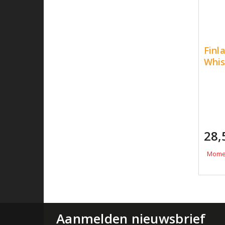
Finl
Whis
28,
Momen
Aanmelden nieuwsbrief