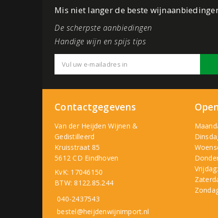
Mis niet langer de beste wijnaanbiedinge
De scherpste aanbiedingen
Handige wijn en spijs tips
Contactgegevens
Open
Van der Heijden Wijnen &
Maand
Gedistilleerd
Dinsda
Kruisstraat 85
Woens
5612 CD Eindhoven
Donder
Vrijdag
KvK: 17046150
Zaterd
BTW: 8122.85.244
Zondag
040-2437543
bestel@heijdenwijnimport.nl