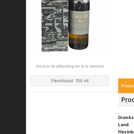
(Ga over de afbeelding om in te zoomen)
Flesinhoud: 700 ml
Produ
Pro
Dranks
Land
Flesin