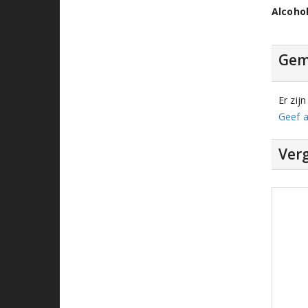
Alcoho
Gem
Er zij
Geef a
Verg