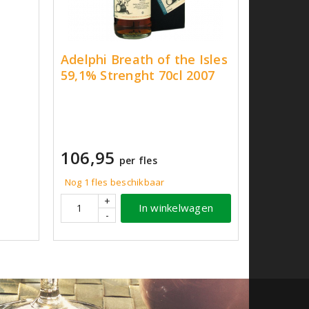
Adelphi Breath of the Isles
59,1% Strenght 70cl 2007
106,95
per fles
Nog 1 fles beschikbaar
+
In winkelwagen
-