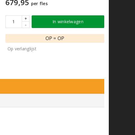
679,95
per fles
+
In winkelwagen
-
OP = OP
Op verlanglijst