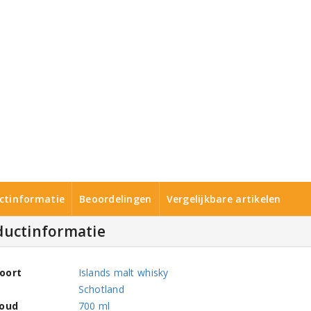
ctinformatie
Beoordelingen
Vergelijkbare artikelen
ductinformatie
oort
Islands malt whisky
Schotland
houd
700 ml