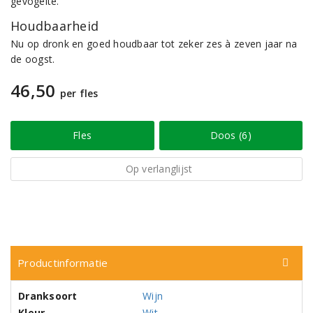
gevogelte.
Houdbaarheid
Nu op dronk en goed houdbaar tot zeker zes à zeven jaar na
de oogst.
46,50
per fles
Fles
Doos (6)
Op verlanglijst
Productinformatie
Dranksoort
Wijn
Kleur
Wit