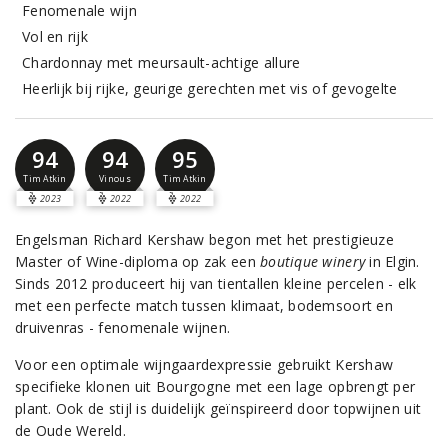
Fenomenale wijn
Vol en rijk
Chardonnay met meursault-achtige allure
Heerlijk bij rijke, geurige gerechten met vis of gevogelte
94
94
95
Tim Atkin
Vinous
Tim Atkin
2023
2022
2022
Engelsman Richard Kershaw begon met het prestigieuze
Master of Wine-diploma op zak een
boutique winery
in Elgin.
Sinds 2012 produceert hij van tientallen kleine percelen - elk
met een perfecte match tussen klimaat, bodemsoort en
druivenras - fenomenale wijnen.
Voor een optimale wijngaardexpressie gebruikt Kershaw
specifieke klonen uit Bourgogne met een lage opbrengt per
plant. Ook de stijl is duidelijk geïnspireerd door topwijnen uit
de Oude Wereld.