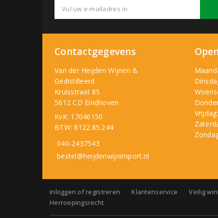
Contactgegevens
Open
Van der Heijden Wijnen &
Maand
Gedistilleerd
Dinsda
Kruisstraat 85
Woens
5612 CD Eindhoven
Donder
Vrijdag
KvK: 17046150
Zaterd
BTW: 8122.85.244
Zondag
040-2437543
bestel@heijdenwijnimport.nl
Inloggen of registreren
Klantenservice
Veilig wi
Herroepingsrecht