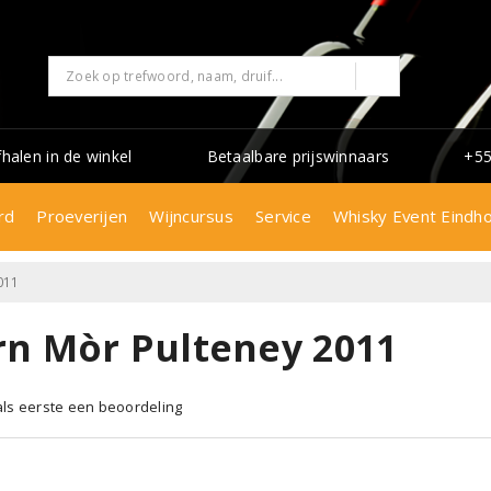
fhalen in de winkel
Betaalbare prijswinnaars
+55
rd
Proeverijen
Wijncursus
Service
Whisky Event Eindh
011
rn Mòr Pulteney 2011
 als eerste een beoordeling