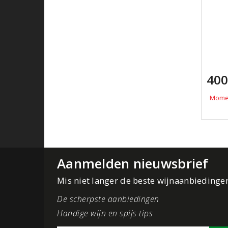
400
Momen
Aanmelden nieuwsbrief
Mis niet langer de beste wijnaanbiedinge
De scherpste aanbiedingen
Handige wijn en spijs tips