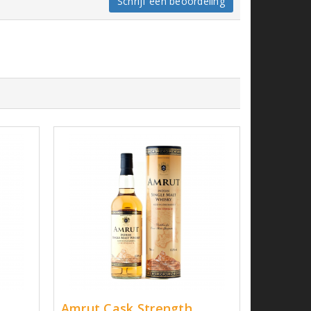
Schrijf een beoordeling
Amrut Cask Strength