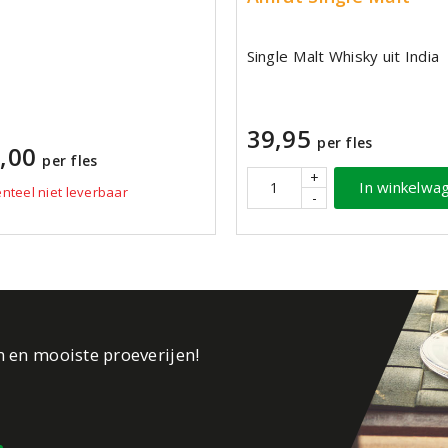
Single Malt Whisky uit India
39,95
per fles
,00
per fles
+
In winkelwa
teel niet leverbaar
-
n en mooiste proeverijen!