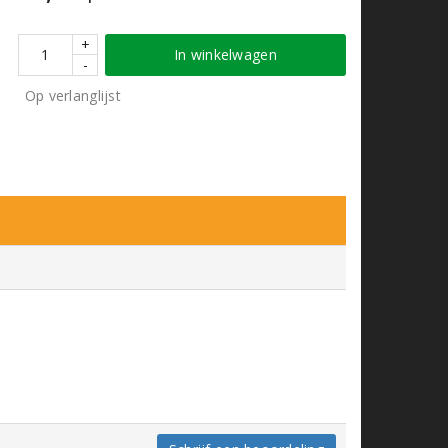
+
In winkelwagen
-
Op verlanglijst