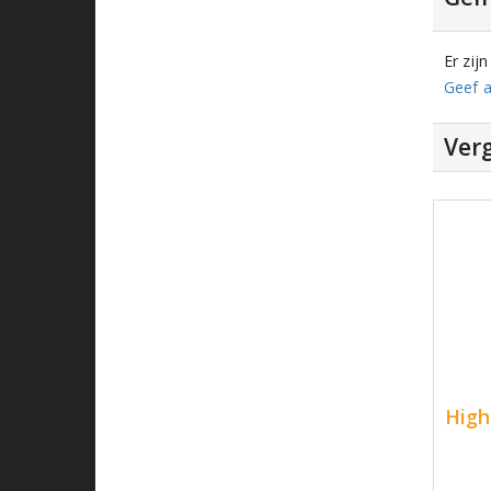
Er zij
Geef a
Verg
High