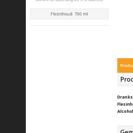
Flesinhoud: 700 ml
Produ
Pro
Dranks
Flesin
Alcoho
Gem