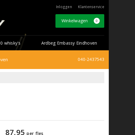
Inloggen
Klantenservice
Winkelwagen
0
0 whisky's
Ardbeg Embassy Eindhoven
oven
040-2437543
87,95
per fles