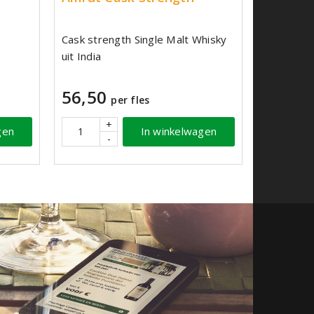
Cask strength Single Malt Whisky
uit India
56,50
per fles
+
gen
In winkelwagen
-