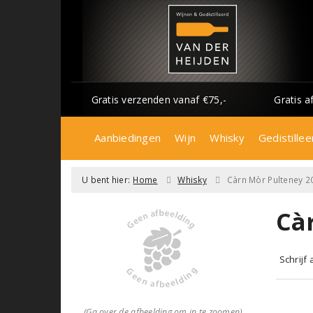
Gratis verzenden vanaf €75,-
Gratis a
Aanbiedingen
Wijn
Whisky
Gedistillee
U bent hier:
Home
Whisky
Càrn Mòr Pulteney 2
Cà
Schrijf
(Ga over de afbeelding om in te zoomen)