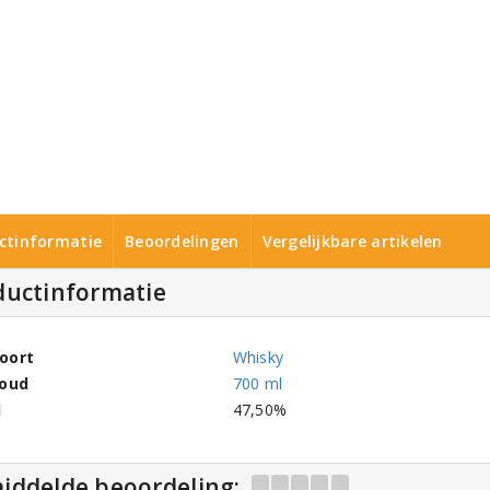
ctinformatie
Beoordelingen
Vergelijkbare artikelen
ductinformatie
oort
Whisky
houd
700 ml
l
47,50%
iddelde beoordeling: