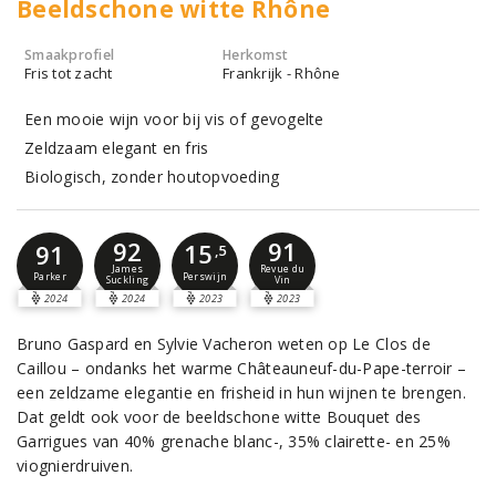
Beeldschone witte Rhône
Smaakprofiel
Herkomst
Fris tot zacht
Frankrijk - Rhône
Een mooie wijn voor bij vis of gevogelte
Zeldzaam elegant en fris
Biologisch, zonder houtopvoeding
92
91
15
91
,5
James
Revue du
Perswijn
Parker
Suckling
Vin
2024
2024
2023
2023
Bruno Gaspard en Sylvie Vacheron weten op Le Clos de
Caillou – ondanks het warme Châteauneuf-du-Pape-terroir –
een zeldzame elegantie en frisheid in hun wijnen te brengen.
Dat geldt ook voor de beeldschone witte Bouquet des
Garrigues van 40% grenache blanc-, 35% clairette- en 25%
viognierdruiven.