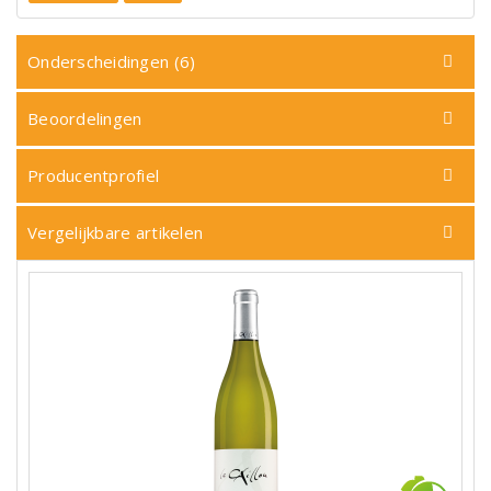
Onderscheidingen (6)
Beoordelingen
Producentprofiel
Vergelijkbare artikelen