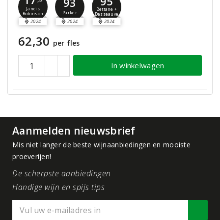
95
93
Jancis
Bettane +
Parker
Robinson
Desseauve
2024
2024
2024
62,30
per fles
In winkelwagen
Aanmelden nieuwsbrief
Mis niet langer de beste wijnaanbiedingen en mooiste
proeverijen!
De scherpste aanbiedingen
Handige wijn en spijs tips