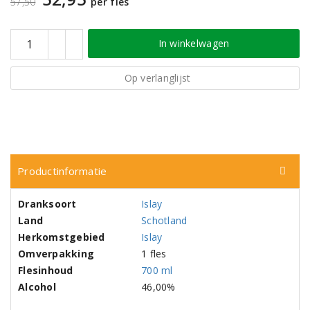
57,50
per fles
In winkelwagen
Op verlanglijst
Productinformatie
Dranksoort
Islay
Land
Schotland
Herkomstgebied
Islay
Omverpakking
1 fles
Flesinhoud
700 ml
Alcohol
46,00%