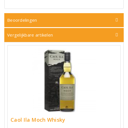
Beoordelingen
Vergelijkbare artikelen
Caol Ila Moch Whisky