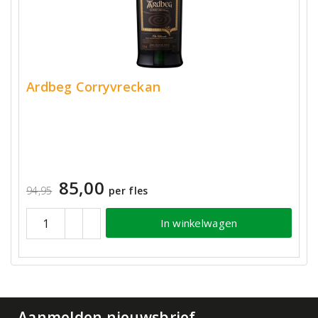
Ardbeg Corryvreckan
85,00
94,95
per fles
In winkelwagen
Aanmelden nieuwsbrief