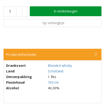
In winkelwagen
Op verlanglijst
Productinformatie
Dranksoort
Blended whisky
Land
Schotland
Omverpakking
1 fles
Flesinhoud
700 ml
Alcohol
40,00%