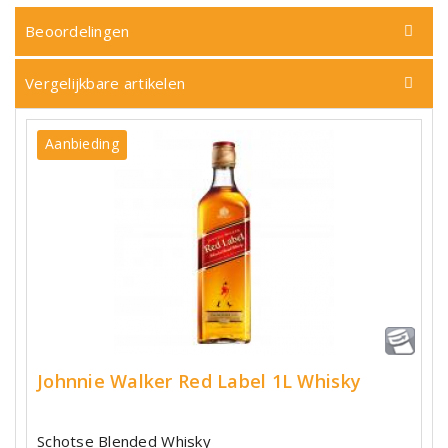
Beoordelingen
Vergelijkbare artikelen
Aanbieding
Johnnie Walker Red Label 1L Whisky
Schotse Blended Whisky