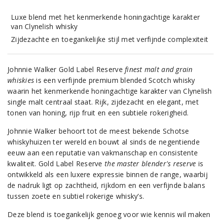
Luxe blend met het kenmerkende honingachtige karakter
van Clynelish whisky
Zijdezachte en toegankelijke stijl met verfijnde complexiteit
Johnnie Walker Gold Label Reserve
finest malt and grain
whiskies
is een verfijnde premium blended Scotch whisky
waarin het kenmerkende honingachtige karakter van Clynelish
single malt centraal staat. Rijk, zijdezacht en elegant, met
tonen van honing, rijp fruit en een subtiele rokerigheid.
Johnnie Walker behoort tot de meest bekende Schotse
whiskyhuizen ter wereld en bouwt al sinds de negentiende
eeuw aan een reputatie van vakmanschap en consistente
kwaliteit. Gold Label Reserve
the master blender's reserve
is
ontwikkeld als een luxere expressie binnen de range, waarbij
de nadruk ligt op zachtheid, rijkdom en een verfijnde balans
tussen zoete en subtiel rokerige whisky’s.
Deze blend is toegankelijk genoeg voor wie kennis wil maken