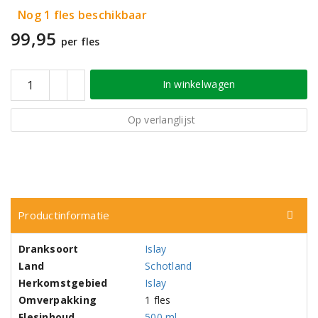
Nog 1 fles beschikbaar
99,95
per fles
In winkelwagen
Op verlanglijst
Productinformatie
Dranksoort
Islay
Land
Schotland
Herkomstgebied
Islay
Omverpakking
1 fles
Flesinhoud
500 ml