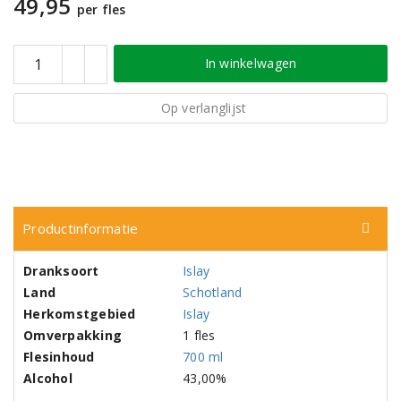
49,95
per fles
In winkelwagen
Op verlanglijst
Productinformatie
Dranksoort
Islay
Land
Schotland
Herkomstgebied
Islay
Omverpakking
1 fles
Flesinhoud
700 ml
Alcohol
43,00%