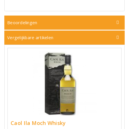
Beoordelingen
Vergelijkbare artikelen
Caol Ila Moch Whisky