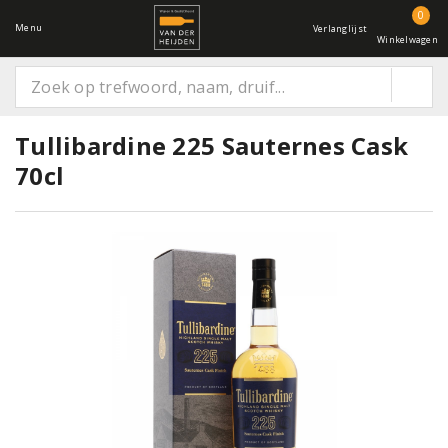
0
Menu
Verlanglijst
Winkelwagen
Tullibardine 225 Sauternes Cask
70cl