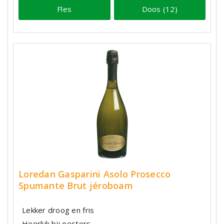
Fles
Doos (12)
Loredan Gasparini Asolo Prosecco
Spumante Brut jéroboam
Lekker droog en fris
Heerlijk bij oesters