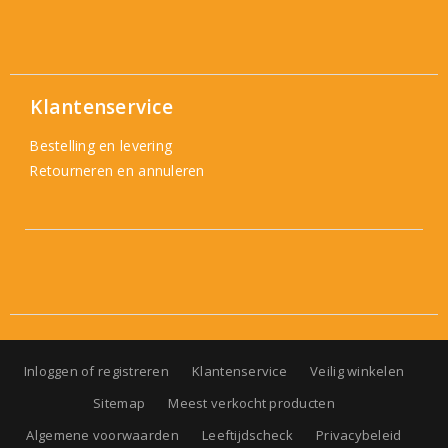
Klantenservice
Bestelling en levering
Retourneren en annuleren
Inloggen of registreren
Klantenservice
Veilig winkelen
Sitemap
Meest verkocht producten
Algemene voorwaarden
Leeftijdscheck
Privacybeleid