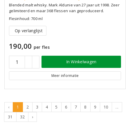
Blended malt whisky. Mark Aldunie van 27 jaar uit 1998. Zeer
gelimiteerd en maar 368 flessen van geproduceerd.
Flesinhoud: 700 ml
Op verlanglijst
190,00
per fles
In Winkelwagen
Meer informatie
‹
1
2
3
4
5
6
7
8
9
10
...
31
32
›