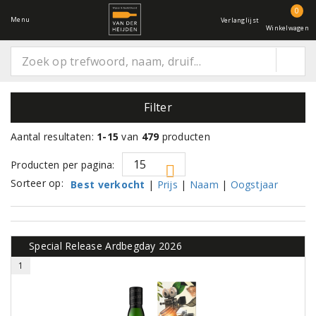
0
Menu
Verlanglijst
Winkelwagen
Filter
Aantal resultaten:
1-15
van
479
producten
Producten per pagina:
Sorteer op:
Best verkocht
|
Prijs
|
Naam
|
Oogstjaar
Special Release Ardbegday 2026
1