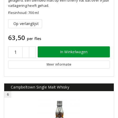
gelagerd. Een blended malt op een sherry vat dat over 9 jaar
vatlagering heeft gehad.
Flesinhoud: 700 ml
Op verlanglijst
63,50
per fles
In Winkelwagen
Meer informatie
Campbeltown Single Malt Whisky
6