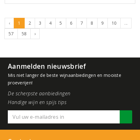
‹
1
2
3
4
5
6
7
8
9
10
...
57
58
›
Aanmelden nieuwsbrief
Mis niet langer de beste wijnaanbiedingen en mooiste
proeverijen!
De scherpste aanbiedingen
Handige wijn en spijs tips