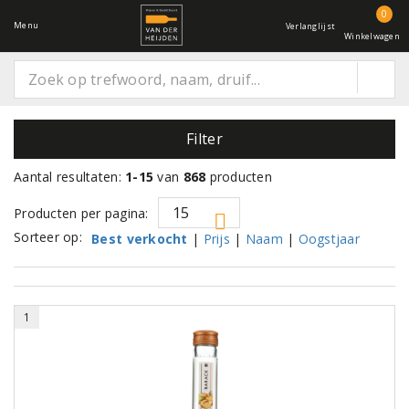
0
Menu
Verlanglijst
Winkelwagen
Filter
Aantal resultaten:
1-15
van
868
producten
Producten per pagina:
Sorteer op:
Best verkocht
|
Prijs
|
Naam
|
Oogstjaar
1