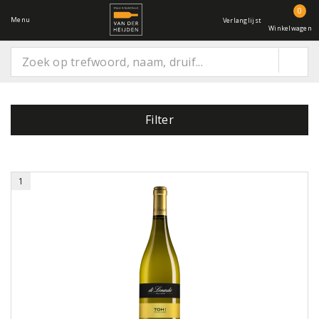
0
Menu
Verlanglijst
Winkelwagen
Filter
1