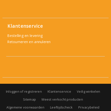
Klantenservice
Bestelling en levering
Retourneren en annuleren
Inloggen of registreren
Klantenservice
Veilig winkelen
Sitemap
Meest verkocht producten
Algemene voorwaarden
Leeftijdscheck
Privacybeleid