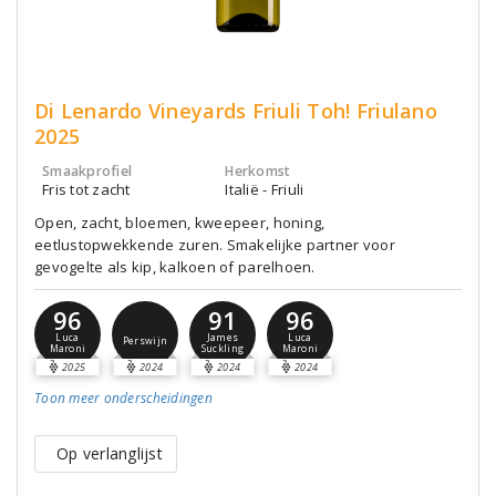
Di Lenardo Vineyards Friuli Toh! Friulano
2025
Smaakprofiel
Herkomst
Fris tot zacht
Italië - Friuli
Open, zacht, bloemen, kweepeer, honing,
eetlustopwekkende zuren. Smakelijke partner voor
gevogelte als kip, kalkoen of parelhoen.
96
91
96
Luca
James
Luca
Perswijn
Maroni
Suckling
Maroni
2025
2024
2024
2024
Toon meer
onderscheidingen
Op verlanglijst