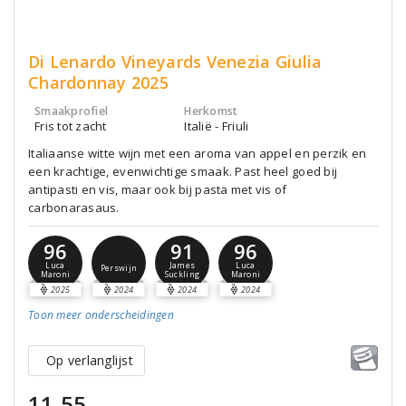
Di Lenardo Vineyards Venezia Giulia
Chardonnay 2025
Smaakprofiel
Herkomst
Fris tot zacht
Italië - Friuli
Italiaanse witte wijn met een aroma van appel en perzik en
een krachtige, evenwichtige smaak. Past heel goed bij
antipasti en vis, maar ook bij pasta met vis of
carbonarasaus.
96
91
96
Luca
James
Luca
Perswijn
Maroni
Suckling
Maroni
2025
2024
2024
2024
Toon meer
onderscheidingen
Op verlanglijst
11,55