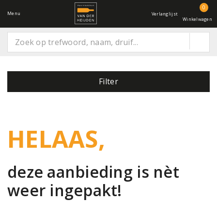
0
Menu
Verlanglijst
Winkelwagen
Filter
HELAAS,
deze aanbieding is
nèt
weer ingepakt!