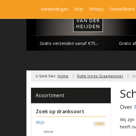
Aanbiedingen
Wijn
Whisky
Gedistilleerd
Gratis verzenden vanaf €75,-
Gratis a
U bent hier:
Home
Rutte Jonge Graanjenever
Sc
Sch
Assortiment
Over
Zoek op dranksoort
Wij zijn
Wijn
1066
heeft ov
meer