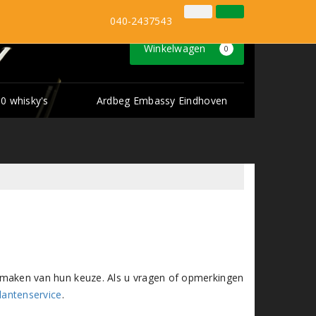
Inloggen
Klantenservice
040-2437543
Winkelwagen
0
0 whisky's
Ardbeg Embassy Eindhoven
het maken van hun keuze. Als u vragen of opmerkingen
lantenservice
.