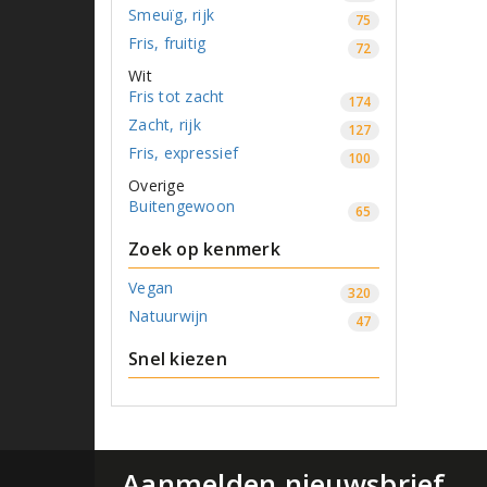
Smeuïg, rijk
75
Fris, fruitig
72
Wit
Fris tot zacht
174
Zacht, rijk
127
Fris, expressief
100
Overige
Buitengewoon
65
zoek op kenmerk
Vegan
320
Natuurwijn
47
Snel kiezen
Aanmelden nieuwsbrief