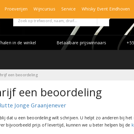
Proeverijen
Wijncursus
Service
Whisky Event Eindhoven
fhalen in de winkel
Betaalbare prijswinnaars
+55
hrijf een beoordeling
rijf een beoordeling
Rutte Jonge Graanjenever
 blij dat u een beoordeling wilt schrijven. U helpt zo anderen bij 
er bijvoorbeeld prijs of levertijd, kunnen we u beter helpen bij de
k