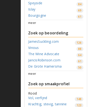
Speyside
84
Islay
69
Bourgogne
61
meer
Zoek op beoordeling
JamesSuckling.com
126
Vinous
88
The Wine Advocate
64
JancisRobinson.com
61
De Grote Hamersma
50
meer
Zoek op smaakprofiel
Rood
Vol, verfijnd
148
Krachtig, stevig, tannine
123