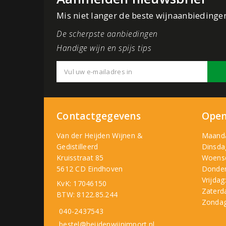
Mis niet langer de beste wijnaanbiedinge
De scherpste aanbiedingen
Handige wijn en spijs tips
Contactgegevens
Open
Van der Heijden Wijnen &
Maand
Gedistilleerd
Dinsda
Kruisstraat 85
Woens
5612 CD Eindhoven
Donder
Vrijdag
KvK: 17046150
Zaterd
BTW: 8122.85.244
Zondag
040-2437543
bestel@heijdenwijnimport.nl