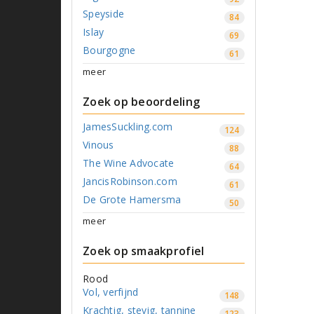
Speyside
84
Islay
69
Bourgogne
61
meer
Zoek op beoordeling
JamesSuckling.com
124
Vinous
88
The Wine Advocate
64
JancisRobinson.com
61
De Grote Hamersma
50
meer
Zoek op smaakprofiel
Rood
Vol, verfijnd
148
Krachtig, stevig, tannine
123