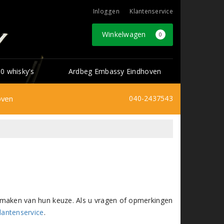
Inloggen
Klantenservice
Winkelwagen
0
0 whisky's
Ardbeg Embassy Eindhoven
oven
040-2437543
het maken van hun keuze. Als u vragen of opmerkingen
lantenservice
.