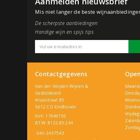
Aanmelden nieuwsbrief
Mis niet langer de beste wijnaanbiedinge
De scherpste aanbiedingen
Handige wijn en spijs tips
Contactgegevens
Open
Van der Heijden Wijnen &
Maand
Gedistilleerd
Dinsda
Kruisstraat 85
Woens
5612 CD Eindhoven
Donder
Vrijdag
KvK: 17046150
Zaterd
BTW: 8122.85.244
Zondag
040-2437543