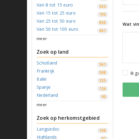
Van 8 tot 15 euro
564
Van 15 tot 25 euro
793
Van 25 tot 50 euro
856
Wat vin
Van 50 tot 100 euro
661
meer
Zoek op land
Schotland
561
Frankrijk
508
Ik 
Italië
325
Spanje
126
Nederland
90
meer
Zoek op herkomstgebied
Languedoc
108
Highlands
92