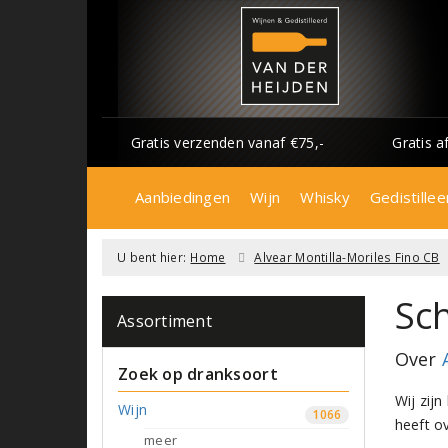
Gratis verzenden vanaf €75,-
Gratis a
Aanbiedingen
Wijn
Whisky
Gedistillee
U bent hier:
Home
Alvear Montilla-Moriles Fino CB
Sch
Assortiment
Over
Zoek op dranksoort
Wij zijn
Wijn
1066
heeft ov
meer