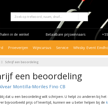
fhalen in de winkel
Betaalbare prijswinnaars
+55
rd
Proeverijen
Wijncursus
Service
Whisky Event Eindh
Schrijf een beoordeling
rijf een beoordeling
Alvear Montilla-Moriles Fino CB
 blij dat u een beoordeling wilt schrijven. U helpt zo anderen bij 
er bijvoorbeeld prijs of levertijd, kunnen we u beter helpen bij de
k