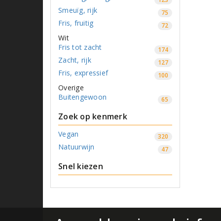
Smeuïg, rijk
75
Fris, fruitig
72
Wit
Fris tot zacht
174
Zacht, rijk
127
Fris, expressief
100
Overige
Buitengewoon
65
zoek op kenmerk
Vegan
320
Natuurwijn
47
Snel kiezen